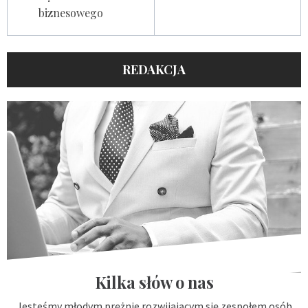
biznesowego
REDAKCJA
Kilka słów o nas
Jesteśmy młodym prężnie rozwijającym się zespołem osób