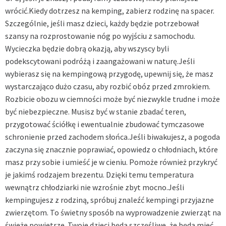
wrócić.Kiedy dotrzesz na kemping, zabierz rodzinę na spacer.
Szczególnie, jeśli masz dzieci, każdy będzie potrzebował
szansy na rozprostowanie nóg po wyjściu z samochodu.
Wycieczka będzie dobrą okazją, aby wszyscy byli
podekscytowani podróżą i zaangażowani w naturę.Jeśli
wybierasz się na kempingową przygodę, upewnij się, że masz
wystarczająco dużo czasu, aby rozbić obóz przed zmrokiem.
Rozbicie obozu w ciemności może być niezwykle trudne i może
być niebezpieczne. Musisz być w stanie zbadać teren,
przygotować ściółkę i ewentualnie zbudować tymczasowe
schronienie przed zachodem słońca.Jeśli biwakujesz, a pogoda
zaczyna się znacznie poprawiać, opowiedz o chłodniach, które
masz przy sobie i umieść je w cieniu. Pomoże również przykryć
je jakimś rodzajem brezentu. Dzięki temu temperatura
wewnątrz chłodziarki nie wzrośnie zbyt mocno.Jeśli
kempingujesz z rodziną, spróbuj znaleźć kempingi przyjazne
zwierzętom. To świetny sposób na wyprowadzenie zwierząt na
świeże powietrze. Twoje dzieci będą szczęśliwe, że będą mieć