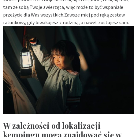
tam ze sobą Twoje zwierzęta, więc może to być wspaniałe
przeżycie dla Was wszystkich.Zawsze miej pod ręką zestaw
ratunkowy, gdy biwakujesz z rodziną, a nawet zostajesz sam.
W zależności od lokalizacji
kempingu mogą znajdować się w