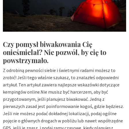
Czy pomysł biwakowania Cię
onieśmielał? Nie pozwól, by cię to
powstrzymało.
Z odrobiną pewności siebie i świetnymi radami możesz to
zrobić! Jeśli tego właśnie szukasz, to znalazłeś odpowiedni
artykuł. Ten artykuł zawiera najlepsze wskazówki dotyczące
kempingów online.Nie musisz być harcerzem, aby być
przygotowanym, jeśli planujesz biwakować. Jedną z
pierwszych zasad jest poinformowanie kogoś, gdzie będziesz.
Jeśli nie możesz podać dokładnej lokalizacji, podaj ogólne
pojęcie o głównych drogach w pobliżu lub nawet współrzędne
GPS, jeśli je znasz, i podaj ramy czasowe, kiedy planujesz