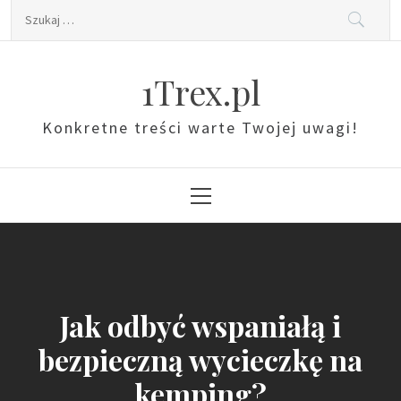
Skip
Szukaj:
to
content
1Trex.pl
Konkretne treści warte Twojej uwagi!
Primary
Menu
Jak odbyć wspaniałą i
bezpieczną wycieczkę na
kemping?