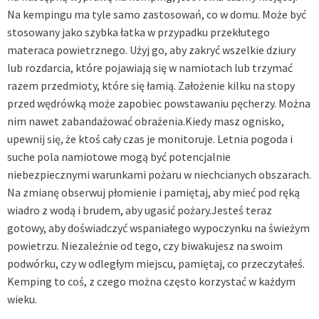
Na kempingu ma tyle samo zastosowań, co w domu. Może być
stosowany jako szybka łatka w przypadku przekłutego
materaca powietrznego. Użyj go, aby zakryć wszelkie dziury
lub rozdarcia, które pojawiają się w namiotach lub trzymać
razem przedmioty, które się łamią. Założenie kilku na stopy
przed wędrówką może zapobiec powstawaniu pęcherzy. Można
nim nawet zabandażować obrażenia.Kiedy masz ognisko,
upewnij się, że ktoś cały czas je monitoruje. Letnia pogoda i
suche pola namiotowe mogą być potencjalnie
niebezpiecznymi warunkami pożaru w niechcianych obszarach.
Na zmianę obserwuj płomienie i pamiętaj, aby mieć pod ręką
wiadro z wodą i brudem, aby ugasić pożary.Jesteś teraz
gotowy, aby doświadczyć wspaniałego wypoczynku na świeżym
powietrzu. Niezależnie od tego, czy biwakujesz na swoim
podwórku, czy w odległym miejscu, pamiętaj, co przeczytałeś.
Kemping to coś, z czego można często korzystać w każdym
wieku.