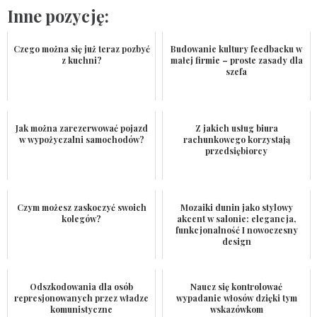
Inne pozycję:
Czego można się już teraz pozbyć
Budowanie kultury feedbacku w
z kuchni?
małej firmie – proste zasady dla
szefa
Jak można zarezerwować pojazd
Z jakich usług biura
w wypożyczalni samochodów?
rachunkowego korzystają
przedsiębiorcy
Czym możesz zaskoczyć swoich
Mozaiki dunin jako stylowy
kolegów?
akcent w salonie: elegancja,
funkcjonalność I nowoczesny
design
Odszkodowania dla osób
Naucz się kontrolować
represjonowanych przez władze
wypadanie włosów dzięki tym
komunistyczne
wskazówkom