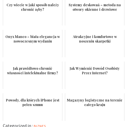
Czy wiecie w jaki sposób należy
Systemy deskowań – metoda na
chronić zęby?
otwory okienne i drzwiowe
Onyx blanco – biała elegancja w
Atrakcyjne i komfortowe w
nowoczesnym wydaniu
noszeniu skarpetki
Jak prawidłowo chronić
Jak Wymienić Dowód Osobisty
własności intelektualne firmy?
Przez Internet?
Powody, dla których iPhone jest
Magazyny logistyczne na terenie
pełen szumu
całego kraju
Categorized in :
BIZNES