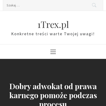
Skip
Szukaj:
to
content
1Trex.pl
Konkretne treści warte Twojej uwagi!
Primary
Menu
Dobry adwokat od prawa
karnego pomoże podczas
procesu