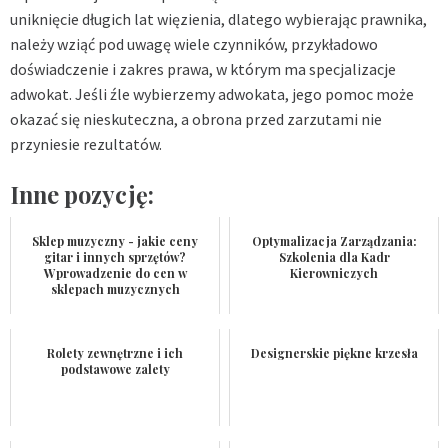
uniknięcie długich lat więzienia, dlatego wybierając prawnika,
należy wziąć pod uwagę wiele czynników, przykładowo
doświadczenie i zakres prawa, w którym ma specjalizacje
adwokat. Jeśli źle wybierzemy adwokata, jego pomoc może
okazać się nieskuteczna, a obrona przed zarzutami nie
przyniesie rezultatów.
Inne pozycję:
Sklep muzyczny - jakie ceny
Optymalizacja Zarządzania:
gitar i innych sprzętów?
Szkolenia dla Kadr
Wprowadzenie do cen w
Kierowniczych
sklepach muzycznych
Rolety zewnętrzne i ich
Designerskie piękne krzesła
podstawowe zalety