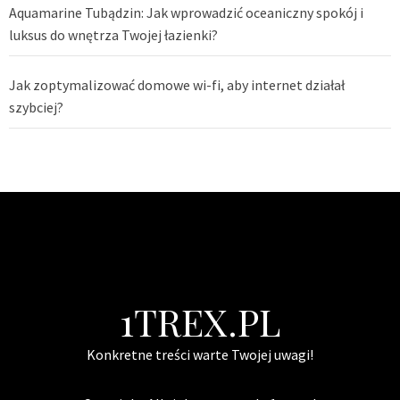
Aquamarine Tubądzin: Jak wprowadzić oceaniczny spokój i
luksus do wnętrza Twojej łazienki?
Jak zoptymalizować domowe wi-fi, aby internet działał
szybciej?
1TREX.PL
Konkretne treści warte Twojej uwagi!