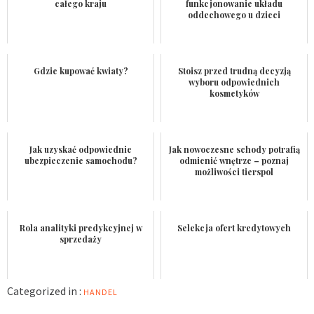
całego kraju
funkcjonowanie układu
oddechowego u dzieci
Gdzie kupować kwiaty?
Stoisz przed trudną decyzją
wyboru odpowiednich
kosmetyków
Jak uzyskać odpowiednie
Jak nowoczesne schody potrafią
ubezpieczenie samochodu?
odmienić wnętrze – poznaj
możliwości tierspol
Rola analityki predykcyjnej w
Selekcja ofert kredytowych
sprzedaży
Categorized in :
HANDEL