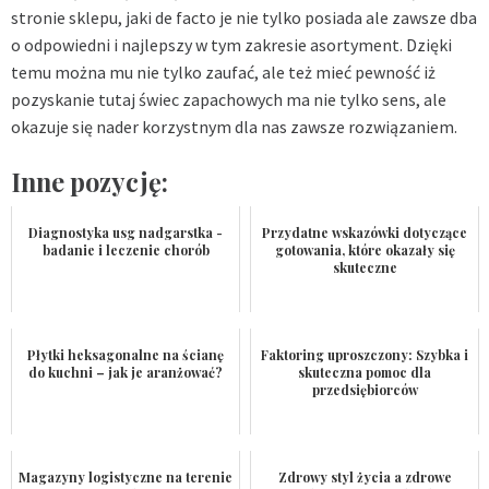
stronie sklepu, jaki de facto je nie tylko posiada ale zawsze dba
o odpowiedni i najlepszy w tym zakresie asortyment. Dzięki
temu można mu nie tylko zaufać, ale też mieć pewność iż
pozyskanie tutaj świec zapachowych ma nie tylko sens, ale
okazuje się nader korzystnym dla nas zawsze rozwiązaniem.
Inne pozycję:
Diagnostyka usg nadgarstka -
Przydatne wskazówki dotyczące
badanie i leczenie chorób
gotowania, które okazały się
skuteczne
Płytki heksagonalne na ścianę
Faktoring uproszczony: Szybka i
do kuchni – jak je aranżować?
skuteczna pomoc dla
przedsiębiorców
Magazyny logistyczne na terenie
Zdrowy styl życia a zdrowe