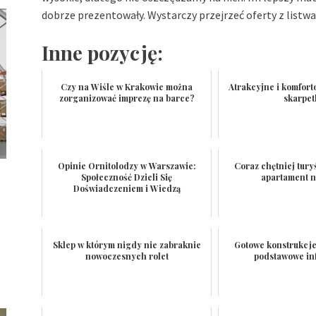
dobrze prezentowały. Wystarczy przejrzeć oferty z listw
Inne pozycję:
Czy na Wiśle w Krakowie można
Atrakcyjne i komfor
zorganizować imprezę na barce?
skarpet
Opinie Ornitolodzy w Warszawie:
Coraz chętniej tury
Społeczność Dzieli Się
apartament n
Doświadczeniem i Wiedzą
Sklep w którym nigdy nie zabraknie
Gotowe konstrukcj
nowoczesnych rolet
podstawowe in