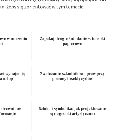
ami żeby się zorientować w tym temacie.
towe w noszeniu
Zapakuj drugie śniadanie w torebki
ki
papierowe
ści wynajmują
Zwalczanie szkodników upraw przy
a urlop
pomocy insektycydów
e drewniane –
Sztuka i symbolika: jak projektowane
formacje
są nagrobki artystyczne?