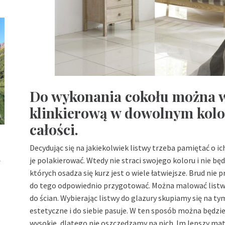
Do wykonania cokołu można w
klinkierową w dowolnym kolor
całości.
Decydując się na jakiekolwiek listwy trzeba pamiętać o ic
u
je polakierować. Wtedy nie straci swojego koloru i nie będ
których osadza się kurz jest o wiele łatwiejsze. Brud nie 
do tego odpowiednio przygotować. Można malować listwy
do ścian. Wybierając
listwy do glazury
skupiamy się na ty
estetyczne i do siebie pasuje. W ten sposób można będzie 
wysokie, dlatego nie oszczędzamy na nich. Im lepszy mat