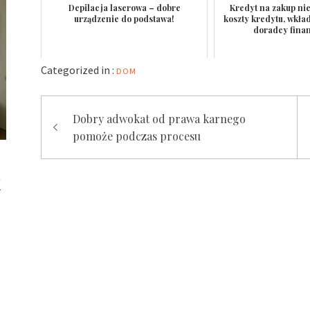
Depilacja laserowa – dobre
Kredyt na zakup ni
urządzenie do podstawa!
koszty kredytu, wkła
doradcy fina
Categorized in :
DOM
Nawigacja
Dobry adwokat od prawa karnego
wpisu
pomoże podczas procesu
k