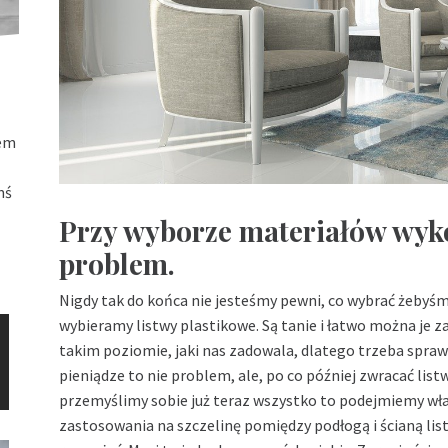
łem
mś
Przy wyborze materiałów wyk
problem.
Nigdy tak do końca nie jesteśmy pewni, co wybrać żebyśmy
wybieramy listwy plastikowe. Są tanie i łatwo można je z
takim poziomie, jaki nas zadowala, dlatego trzeba sprawd
pieniądze to nie problem, ale, po co później zwracać list
przemyślimy sobie już teraz wszystko to podejmiemy wła
zastosowania na szczelinę pomiędzy podłogą i ścianą li