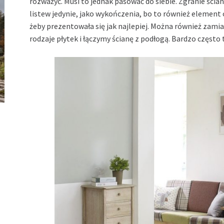
rozważyć. Musi to jednak pasować do siebie. Zgranie ścia
listew jedynie, jako wykończenia, bo to również elemen
żeby prezentowała się jak najlepiej. Można również zami
rodzaje płytek i łączymy ścianę z podłogą. Bardzo często 