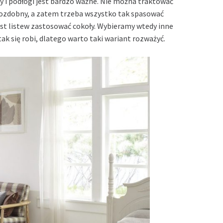
ny i podłogi jest bardzo ważne. Nie można traktować
t ozdobny, a zatem trzeba wszystko tak spasować
ast listew zastosować cokoły. Wybieramy wtedy inne
tak się robi, dlatego warto taki wariant rozważyć.