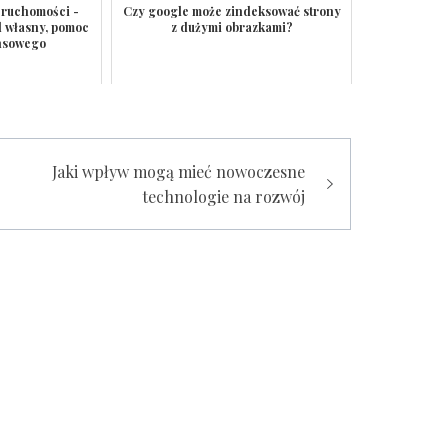
eruchomości -
Czy google może zindeksować strony
d własny, pomoc
z dużymi obrazkami?
nsowego
Jaki wpływ mogą mieć nowoczesne
technologie na rozwój