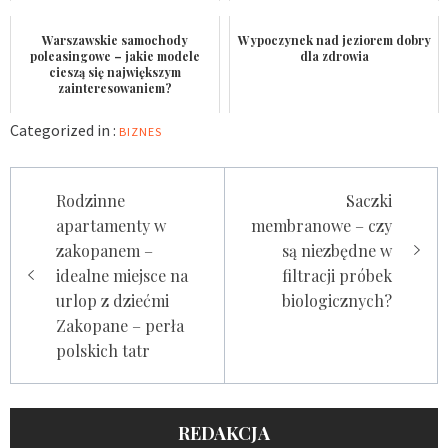
Warszawskie samochody
Wypoczynek nad jeziorem dobry
poleasingowe – jakie modele
dla zdrowia
cieszą się największym
zainteresowaniem?
Categorized in :
BIZNES
Nawigacja
Rodzinne
Saczki
wpisu
apartamenty w
membranowe – czy
zakopanem –
są niezbędne w
idealne miejsce na
filtracji próbek
urlop z dziećmi
biologicznych?
Zakopane – perła
polskich tatr
REDAKCJA