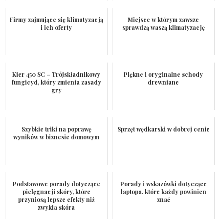
Firmy zajmujące się klimatyzacją
Miejsce w którym zawsze
i ich oferty
sprawdzą waszą klimatyzację
Kier 450 SC – Trójskładnikowy
Piękne i oryginalne schody
fungicyd, który zmienia zasady
drewniane
gry
Szybkie triki na poprawę
Sprzęt wędkarski w dobrej cenie
wyników w biznesie domowym
Podstawowe porady dotyczące
Porady i wskazówki dotyczące
pielęgnacji skóry, które
laptopa, które każdy powinien
przyniosą lepsze efekty niż
znać
zwykła skóra