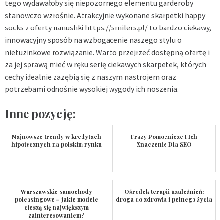
tego wydawałoby się niepozornego elementu garderoby
stanowczo wzrośnie. Atrakcyjnie wykonane skarpetki happy
socks z oferty nanushki
https://smilers.pl/
to bardzo ciekawy,
innowacyjny sposób na wzbogacenie naszego stylu o
nietuzinkowe rozwiązanie. Warto przejrzeć dostępną ofertę i
za jej sprawą mieć w ręku serię ciekawych skarpetek, których
cechy idealnie zazębią się z naszym nastrojem oraz
potrzebami odnośnie wysokiej wygody ich noszenia.
Inne pozycję:
Najnowsze trendy w kredytach
Frazy Pomocnicze I Ich
hipotecznych na polskim rynku
Znaczenie Dla SEO
Warszawskie samochody
Ośrodek terapii uzależnień:
poleasingowe – jakie modele
droga do zdrowia i pełnego życia
cieszą się największym
zainteresowaniem?