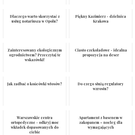
Dlaczego warto skorzystać z
Piękny Kazimierz - dzielnica
usług notariusza w Opolu?
Krakowa
Zainteresowany ekologicznym
Ciasto czekoladowe - idealna
ogrodnictwem? Przeczytaj te
propozycja na deser
wskazówki!
Jak zadbać o końcówki włosów?
Do czego służą regulatory
wzrostu?
Warszawskie centra
Apartament z basenem w
ortopedyczne - odkryj moc
zakopanem – nocleg dla
wkładek dopasowanych do
wymagających
ciebie