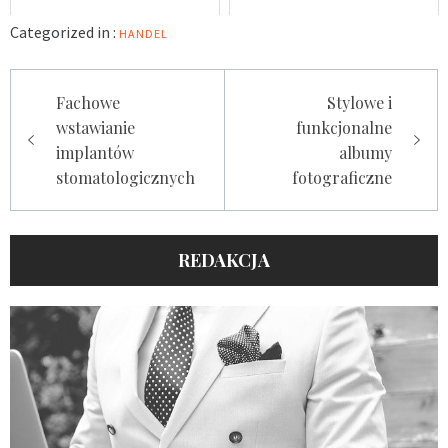
Categorized in :
HANDEL
Nawigacja
Fachowe
Stylowe i
wpisu
wstawianie
funkcjonalne
implantów
albumy
stomatologicznych
fotograficzne
REDAKCJA