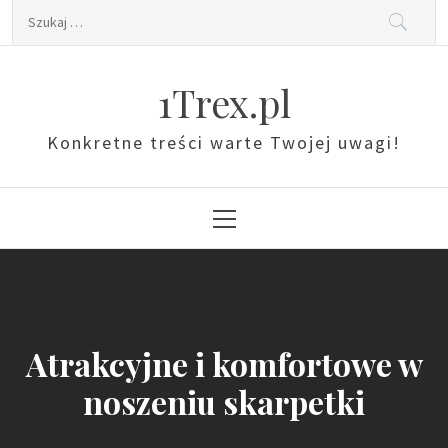
Skip
Szukaj:
to
content
1Trex.pl
Konkretne treści warte Twojej uwagi!
Primary
Menu
Atrakcyjne i komfortowe w
noszeniu skarpetki