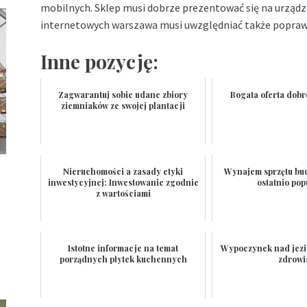
mobilnych. Sklep musi dobrze prezentować się na urząd
internetowych warszawa
musi uwzględniać także poprawn
Inne pozycję:
Zagwarantuj sobie udane zbiory
Bogata oferta dob
ziemniaków ze swojej plantacji
Nieruchomości a zasady etyki
Wynajem sprzętu bu
inwestycyjnej: Inwestowanie zgodnie
ostatnio pop
z wartościami
Istotne informacje na temat
Wypoczynek nad jezi
porządnych płytek kuchennych
zdrowi