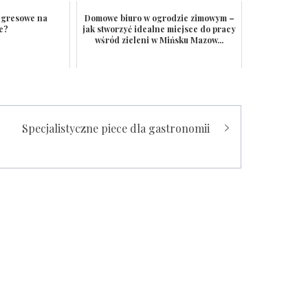
i gresowe na
Domowe biuro w ogrodzie zimowym –
e?
jak stworzyć idealne miejsce do pracy
wśród zieleni w Mińsku Mazow...
Specjalistyczne piece dla gastronomii