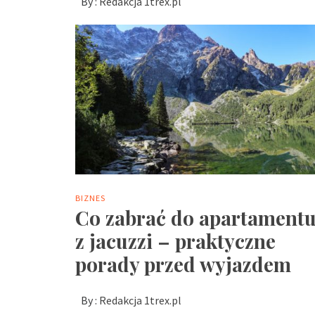
By :
Redakcja 1trex.pl
BIZNES
Co zabrać do apartament
z jacuzzi – praktyczne
porady przed wyjazdem
By :
Redakcja 1trex.pl