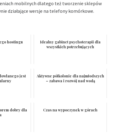
zeniach mobilnych dlatego też
tworzenie sklepów
ie działające wersje na telefony komórkowe.
rego hostingu
Idealny gabinet psychoterapii dla
wszystkich potrzebujących
dowlanego jest
Aktywne półkolonie dla najmłodszych
ularny
– zabawa i rozwój nad wodą
orem dobry dla
Czas na wypoczynek w górach
a