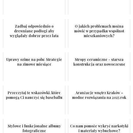
Zadbaj odpowiednio o
O jakich problemach można
drewniane podłogi aby
mówić w przypadku wspólnot
wyglądały dobrze przez lata
mieszkaniowych?
Uprawy ozime na polu: Strategie
Stropy ceramiczne - starsza
na zimowe miesiące
konstrukcja oraz nowoczesne
Przeczytaj te wskazówki, które
Aranżacje wnętrz Kraków –
pomogą Ci nauczyć się baseballu
modne rozwiązania na 2025 rok
Stylowe i funkcjonalne albumy
Co nam pomoże wykryć narkotyki
fotograficzne
i materiały wybuchowe?