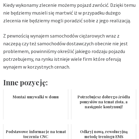
Kiedy wykonamy zlecenie możemy pojazd zwrócić. Dzięki temu
nie będziemy musieli się martwić iż w przypadku dużego
zlecenia nie będziemy mogli poradzić sobie z jego realizacją.
Z pewnością
wynajem samochodów ciężarowych
wraz z
naczepą czy też samochodów dostawczych obecnie nie jest
problemem, powinniśmy określić jakiego rodzaju pojazdu
potrzebujemy, na rynku istnieje wiele firm które oferują
wynajem w korzystnych cenach.
Inne pozycję:
Montaż umywalki w domu
Potrzebujesz dobrego źródła
pomysłów na temat złota, a
następnie kontynuuj!
Podstawowe informacje na temat
Odkryj nową, rewolucyjną
toczenia CNC
metodę treningu EMS