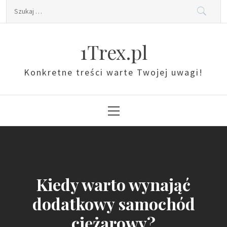
Skip
Szukaj:
to
content
1Trex.pl
Konkretne treści warte Twojej uwagi!
Primary
Menu
Kiedy warto wynająć
dodatkowy samochód
ciężarowy?