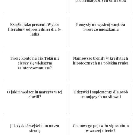
problematycznych chwastów
Książki jako prezent: Wybór
Pomysły na wystrój wnętrza
literatury odpowiedniej dla 6-
Twojego mieszkania
latka
Twoje konto na Tik Toku nie
Najnowsze trendy w kredytach
cieszy się większym
hipotecznych na polskim rynku
zainteresowaniem?
O jakim wędzeniu marzysz w tej
Odzywki i suplementy dla osób
chwili?
trenujących na siłowni
Jak zyskać wejścia na nasza
Co nowego pojawiło się ostatnio
stronę
w waszej diecie?