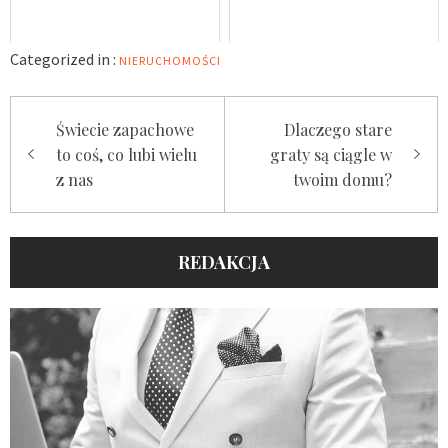
Categorized in :
NIERUCHOMOŚCI
Nawigacja
Świecie zapachowe
Dlaczego stare
wpisu
to coś, co lubi wielu
graty są ciągle w
z nas
twoim domu?
REDAKCJA