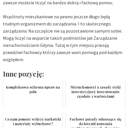
zawsze możecie liczyć na bardzo dobrą i fachową pomoc.
Wspólnoty mieszkaniowe na pewno jeszcze długo będą
trudnym organizmem do zarządzania. I to skutecznego
zarządzania. Na szczęście nie są pozostawione samymi sobie.
Mogą liczyć na wsparcie takich podmiotów jak
Zarządzanie
nieruchomościami Gdynia
. Tutaj w tym miejscu pracują
prawdziwi fachowcy którzy zawsze wam pomogą pod każdym
względem.
Inne pozycję:
Kompleksowa ochrona upraw na
Nieruchomości a zasady etyki
polu
inwestycyjnej: Inwestowanie
zgodnie z wartościami
Co nam pomoże wykryć narkotyki
Fachowe porady odnoszące się
i materiały wybuchowe?
do kwestii usuwania