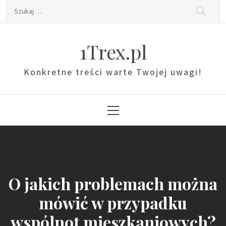
Skip
Szukaj:
to
content
1Trex.pl
Konkretne treści warte Twojej uwagi!
Primary
Menu
O jakich problemach można
mówić w przypadku
wspólnot mieszkaniowych?