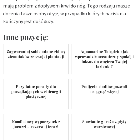
mają problem z dopływem krwi do nóg. Tego rodzaju masze
docenia także osoby otyłe, w przypadku których nacisk n a
kończyny jest dość duży.
Inne pozycję:
Zagwarantuj sobie udane zbiory
Aquamarine Tubądzin: Jak
ziemniaków ze swojej plantacji
wprowadzić oceaniczny spokój i
luksus do wnętrza Twojej
łazienki?
Przydatne porady dla
Podjęcie studiów pozwoli
początkujących w chirurgii
osiągnąć więcej
plastycznej
Komfortowy wypoczynek z
Stawianie garażu z płyty
jacuzzi – rezerwuj teraz!
warstwowej