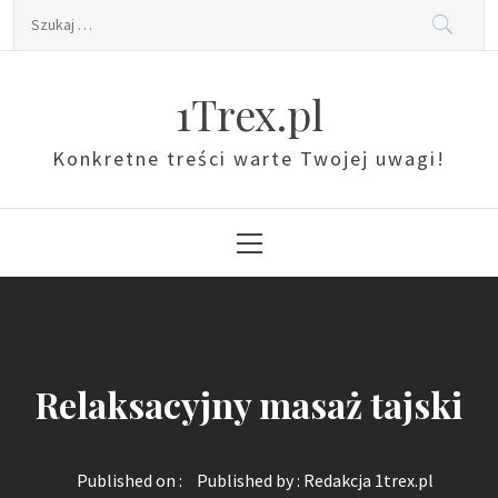
Skip
Szukaj:
to
content
1Trex.pl
Konkretne treści warte Twojej uwagi!
Primary
Menu
Relaksacyjny masaż tajski
Published on :
Published by :
Redakcja 1trex.pl