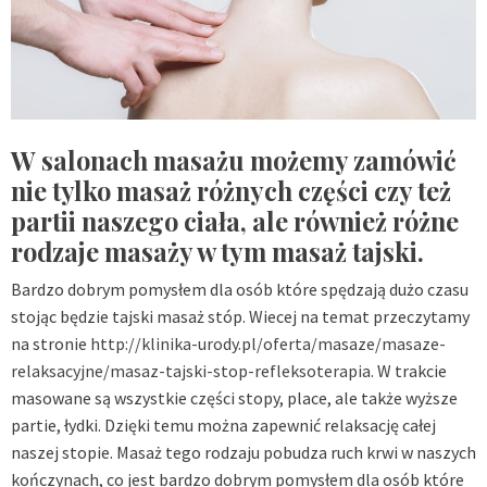
W salonach masażu możemy zamówić
nie tylko masaż różnych części czy też
partii naszego ciała, ale również różne
rodzaje masaży w tym masaż tajski.
Bardzo dobrym pomysłem dla osób które spędzają dużo czasu
stojąc będzie tajski masaż stóp. Wiecej na temat przeczytamy
na stronie
http://klinika-urody.pl/oferta/masaze/masaze-
relaksacyjne/masaz-tajski-stop-refleksoterapia
. W trakcie
masowane są wszystkie części stopy, place, ale także wyższe
partie, łydki. Dzięki temu można zapewnić relaksację całej
naszej stopie. Masaż tego rodzaju pobudza ruch krwi w naszych
kończynach, co jest bardzo dobrym pomysłem dla osób które