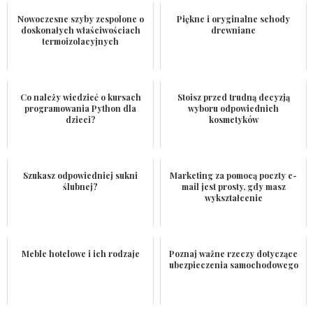
Nowoczesne szyby zespolone o
Piękne i oryginalne schody
doskonałych właściwościach
drewniane
termoizolacyjnych
Co należy wiedzieć o kursach
Stoisz przed trudną decyzją
programowania Python dla
wyboru odpowiednich
dzieci?
kosmetyków
Szukasz odpowiedniej sukni
Marketing za pomocą poczty e-
ślubnej?
mail jest prosty, gdy masz
wykształcenie
Meble hotelowe i ich rodzaje
Poznaj ważne rzeczy dotyczące
ubezpieczenia samochodowego