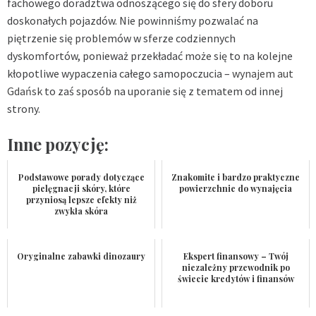
fachowego doradztwa odnoszącego się do sfery doboru
doskonałych pojazdów. Nie powinniśmy pozwalać na
piętrzenie się problemów w sferze codziennych
dyskomfortów, ponieważ przekładać może się to na kolejne
kłopotliwe wypaczenia całego samopoczucia –
wynajem aut
Gdańsk
to zaś sposób na uporanie się z tematem od innej
strony.
Inne pozycję:
Podstawowe porady dotyczące
Znakomite i bardzo praktyczne
pielęgnacji skóry, które
powierzchnie do wynajęcia
przyniosą lepsze efekty niż
zwykła skóra
Oryginalne zabawki dinozaury
Ekspert finansowy – Twój
niezależny przewodnik po
świecie kredytów i finansów