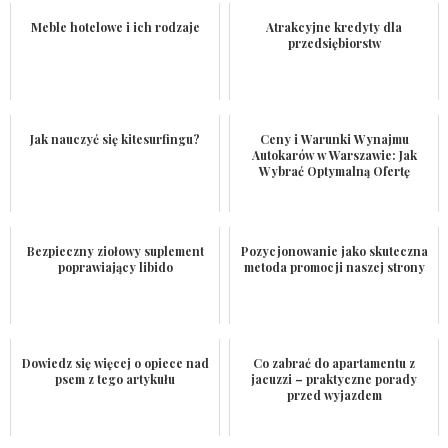
Meble hotelowe i ich rodzaje
Atrakcyjne kredyty dla
przedsiębiorstw
Jak nauczyć się kitesurfingu?
Ceny i Warunki Wynajmu
Autokarów w Warszawie: Jak
Wybrać Optymalną Ofertę
Bezpieczny ziołowy suplement
Pozycjonowanie jako skuteczna
poprawiający libido
metoda promocji naszej strony
Dowiedz się więcej o opiece nad
Co zabrać do apartamentu z
psem z tego artykułu
jacuzzi – praktyczne porady
przed wyjazdem