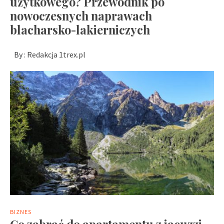
użytkowego? Przewodnik po
nowoczesnych naprawach
blacharsko-lakierniczych
By :
Redakcja 1trex.pl
BIZNES