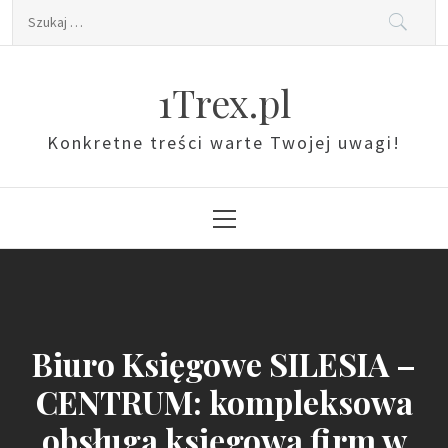
Skip
Szukaj:
to
content
1Trex.pl
Konkretne treści warte Twojej uwagi!
Primary
Menu
Biuro Księgowe SILESIA –
CENTRUM: kompleksowa
obsługa księgowa firm w