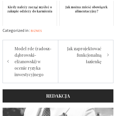
Kiedy należy zacząć myśleć o
Jak można znieść obowiązek
zakupie odzieży do karmienia
alimentacyjny?
Categorized in :
BIZNES
Nawigacja
Model rde (radosz-
Jak zaprojektować
wpisu
dąbrowski-
funkcjonalną
elżanowski) w
łazienkę
ocenie ryzyka
inwestycyjnego
REDAKCJA