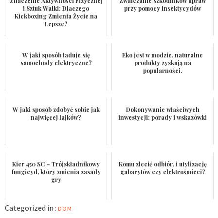
Znaczenie Aktywności Fizycznej
Zwalczanie szkodników upraw
i Sztuk Walki: Dlaczego
przy pomocy insektycydów
Kickboxing Zmienia Życie na
Lepsze?
W jaki sposób ładuje się
Eko jest w modzie, naturalne
samochody elektryczne?
produkty zyskują na
popularności.
W jaki sposób zdobyć sobie jak
Dokonywanie właściwych
najwięcej lajków?
inwestycji: porady i wskazówki
Kier 450 SC – Trójskładnikowy
Komu zlecić odbiór, i utylizację
fungicyd, który zmienia zasady
gabarytów czy elektrośmieci?
gry
Categorized in :
DOM