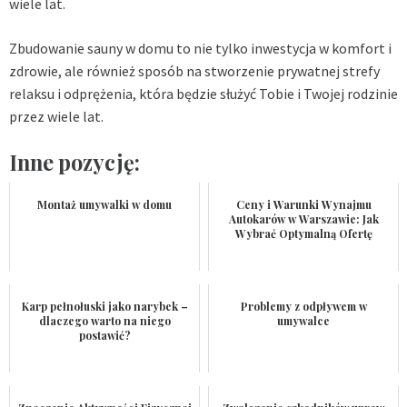
wiele lat.
Zbudowanie sauny w domu to nie tylko inwestycja w komfort i
zdrowie, ale również sposób na stworzenie prywatnej strefy
relaksu i odprężenia, która będzie służyć Tobie i Twojej rodzinie
przez wiele lat.
Inne pozycję:
Montaż umywalki w domu
Ceny i Warunki Wynajmu
Autokarów w Warszawie: Jak
Wybrać Optymalną Ofertę
Karp pełnołuski jako narybek –
Problemy z odpływem w
dlaczego warto na niego
umywalce
postawić?