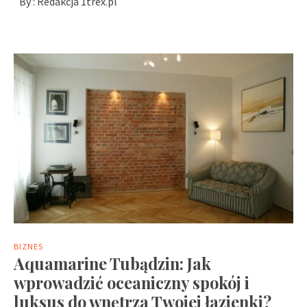
By :
Redakcja 1trex.pl
BIZNES
Aquamarine Tubądzin: Jak
wprowadzić oceaniczny spokój i
luksus do wnętrza Twojej łazienki?