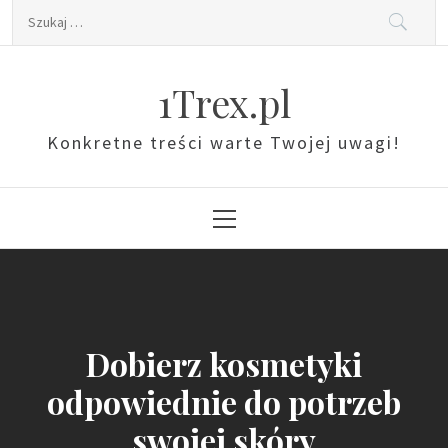
Skip
Szukaj:
to
content
1Trex.pl
Konkretne treści warte Twojej uwagi!
Primary
Menu
Dobierz kosmetyki
odpowiednie do potrzeb
swojej skóry