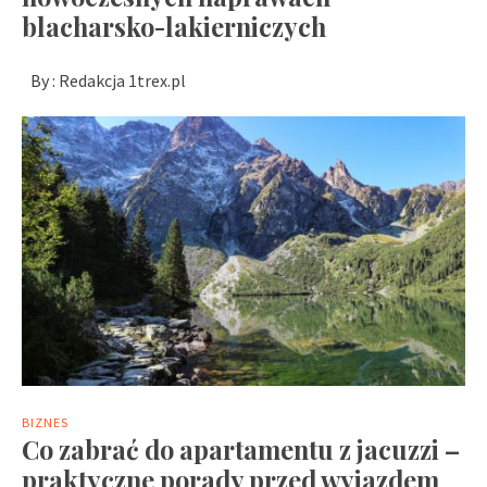
blacharsko-lakierniczych
By :
Redakcja 1trex.pl
BIZNES
Co zabrać do apartamentu z jacuzzi –
praktyczne porady przed wyjazdem