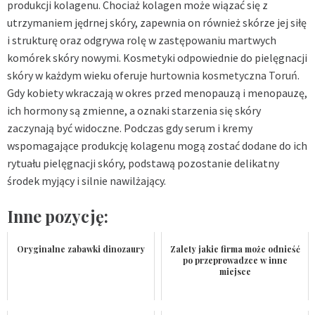
produkcji kolagenu. Chociaż kolagen może wiązać się z
utrzymaniem jędrnej skóry, zapewnia on również skórze jej siłę
i strukturę oraz odgrywa rolę w zastępowaniu martwych
komórek skóry nowymi. Kosmetyki odpowiednie do pielęgnacji
skóry w każdym wieku oferuje
hurtownia kosmetyczna Toruń
.
Gdy kobiety wkraczają w okres przed menopauzą i menopauzę,
ich hormony są zmienne, a oznaki starzenia się skóry
zaczynają być widoczne. Podczas gdy serum i kremy
wspomagające produkcję kolagenu mogą zostać dodane do ich
rytuału pielęgnacji skóry, podstawą pozostanie delikatny
środek myjący i silnie nawilżający.
Inne pozycję:
Oryginalne zabawki dinozaury
Zalety jakie firma może odnieść
po przeprowadzce w inne
miejsce