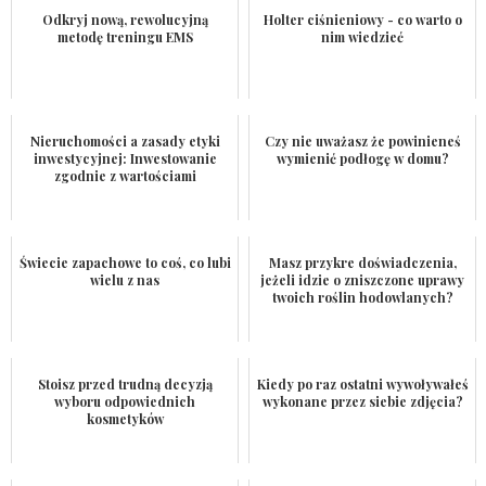
Odkryj nową, rewolucyjną
Holter ciśnieniowy - co warto o
metodę treningu EMS
nim wiedzieć
Nieruchomości a zasady etyki
Czy nie uważasz że powinieneś
inwestycyjnej: Inwestowanie
wymienić podłogę w domu?
zgodnie z wartościami
Świecie zapachowe to coś, co lubi
Masz przykre doświadczenia,
wielu z nas
jeżeli idzie o zniszczone uprawy
twoich roślin hodowlanych?
Stoisz przed trudną decyzją
Kiedy po raz ostatni wywoływałeś
wyboru odpowiednich
wykonane przez siebie zdjęcia?
kosmetyków