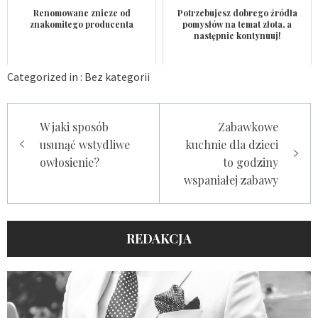
Renomowane znicze od
Potrzebujesz dobrego źródła
znakomitego producenta
pomysłów na temat złota, a
następnie kontynuuj!
Categorized in :
Bez kategorii
Nawigacja
W jaki sposób
Zabawkowe
wpisu
usunąć wstydliwe
kuchnie dla dzieci
owłosienie?
to godziny
wspaniałej zabawy
REDAKCJA