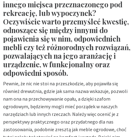
innego miejsca przeznaczonego pod
rekreację, lub wypoczynek?
Oczywiście warto przemyśleć kwestię,
odnoszące się między innymi do
pojawienia się w nim, odpowiednich
mebli czy też różnorodnych rozwiązań,
pozwalających na jego aranżację i
urządzenie, w funkcjonalny oraz
odpowiedni sposób.
Pewnie, że nic nie stoi na przeszkodzie, aby pojawiła się
również drewutnia, gdzie jak sama nazwa wskazuje, pozwoli
nam ona na przechowywanie opału, a dzięki szafom
ogrodowym, będziemy mogli mieć porządek w naszych
narzędziach lub innych rzeczach. Należy więc ocenić je z
perspektywy praktycznego oraz przydatnego dla nas
zastosowania, podobnie zresztą jak meble ogrodowe, choć
tutaj należy też stawiać na komfort i wygodę. Dzięki nim