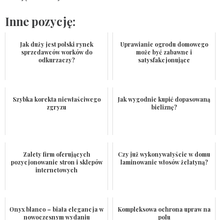
Inne pozycję:
Jak duży jest polski rynek
Uprawianie ogrodu domowego
sprzedawców worków do
może być zabawne i
odkurzaczy?
satysfakcjonujące
Szybka korekta niewłaściwego
Jak wygodnie kupić dopasowaną
zgryzu
bieliznę?
Zalety firm oferujących
Czy już wykonywałyście w domu
pozycjonowanie stron i sklepów
laminowanie włosów żelatyną?
internetowych
Onyx blanco – biała elegancja w
Kompleksowa ochrona upraw na
nowoczesnym wydaniu
polu