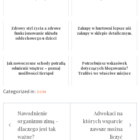
Zdrowy styl życia a zdrowe
Zakupy w hurtowni lepsze niż
funkcjonowanie układu
zakupy w sklepie detalicznym.
oddechowego u dzieci
Jak nowoczesne schody potrafią
Potrzebujesz wskazówek
odmienić wnętrze – poznaj
dotyczących blogowania?
możliwości tierspol
Trafiłeś we właściwe miejsce
Categorized in :
DOM
Nawigacja
Nawodnienie
Adwokaci na
wpisu
organizmu zimą –
których wsparcie
dlaczego jest tak
zawsze można
ważne?
liczyć