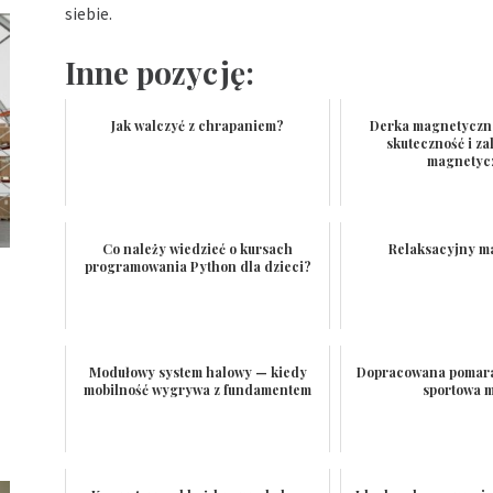
siebie.
Inne pozycję:
Jak walczyć z chrapaniem?
Derka magnetyczna
skuteczność i zal
magnetyc
Co należy wiedzieć o kursach
Relaksacyjny ma
programowania Python dla dzieci?
Modułowy system halowy — kiedy
Dopracowana pomara
mobilność wygrywa z fundamentem
sportowa 