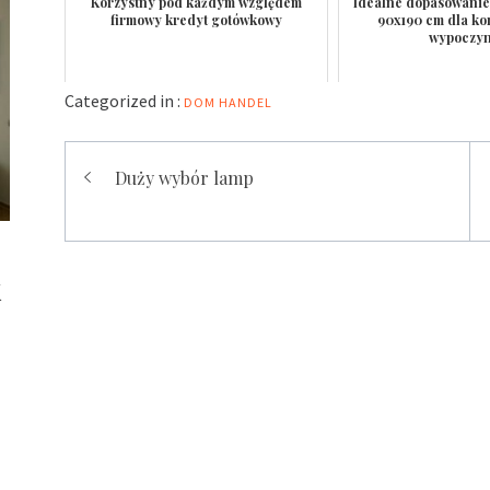
Korzystny pod każdym względem
Idealne dopasowanie
firmowy kredyt gotówkowy
90x190 cm dla k
wypoczyn
Categorized in :
DOM
HANDEL
Nawigacja
Duży wybór lamp
wpisu
k