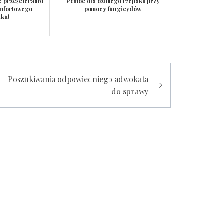
: prześcieradło
Pomoc dla ozimego rzepaku przy
omfortowego
pomocy fungicydów
ku!
Poszukiwania odpowiedniego adwokata
do sprawy