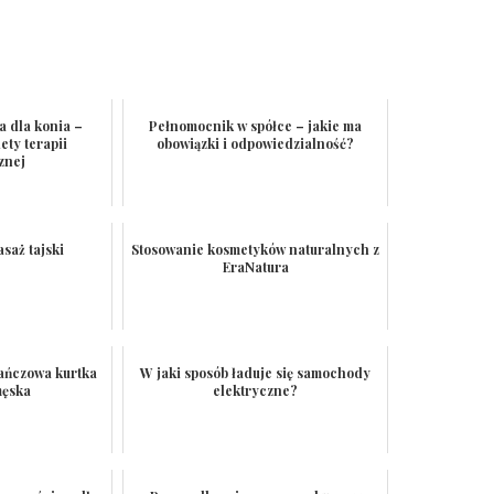
 dla konia –
Pełnomocnik w spółce – jakie ma
ety terapii
obowiązki i odpowiedzialność?
znej
saż tajski
Stosowanie kosmetyków naturalnych z
EraNatura
ńczowa kurtka
W jaki sposób ładuje się samochody
męska
elektryczne?