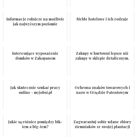
Informacje rolnicze na możliwie
Meble hotelowe i ich rodzaje
jak najwyższym poziomie
Interesujące wyposażenie
Zakupy w hurtowni lepsze niż
domków w Zakopanem
zakupy w sklepie detalicznym.
Jak skutecznie szukać pracy
Ochrona znaków towarowych i
online - myjobsi.pl
nazw w Urzędzie Patentowym
Jakie są różnice pomiędzy bik-
Zagwarantuj sobie udane zbiory
iem a big-iem?
ziemniaków ze swojej plantacji