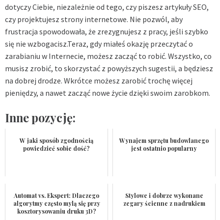
dotyczy Ciebie, niezależnie od tego, czy piszesz artykuły SEO,
czy projektujesz strony internetowe. Nie pozwól, aby
frustracja spowodowała, że ​​zrezygnujesz z pracy, jeśli szybko
się nie wzbogacisz.Teraz, gdy miałeś okazję przeczytać o
zarabianiu w Internecie, możesz zacząć to robić. Wszystko, co
musisz zrobić, to skorzystać z powyższych sugestii, a będziesz
na dobrej drodze. Wkrótce możesz zarobić trochę więcej
pieniędzy, a nawet zacząć nowe życie dzięki swoim zarobkom.
Inne pozycję:
W jaki sposób zgodnością
Wynajem sprzętu budowlanego
powiedzieć sobie dość?
jest ostatnio popularny
Automat vs. Ekspert: Dlaczego
Stylowe i dobrze wykonane
algorytmy często mylą się przy
zegary ścienne z nadrukiem
kosztorysowaniu druku 3D?