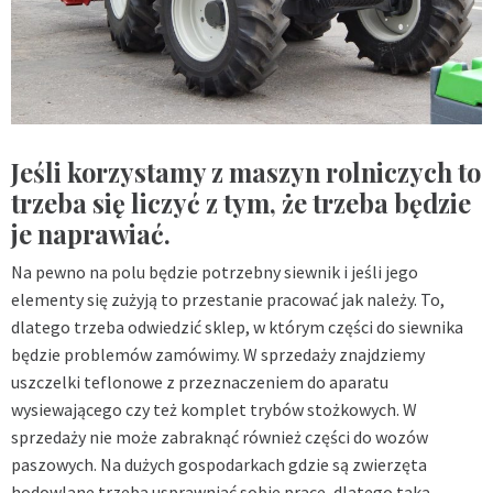
Jeśli korzystamy z maszyn rolniczych to
trzeba się liczyć z tym, że trzeba będzie
je naprawiać.
Na pewno na polu będzie potrzebny siewnik i jeśli jego
elementy się zużyją to przestanie pracować jak należy. To,
dlatego trzeba odwiedzić sklep, w którym części do siewnika
będzie problemów zamówimy. W sprzedaży znajdziemy
uszczelki teflonowe z przeznaczeniem do aparatu
wysiewającego czy też komplet trybów stożkowych. W
sprzedaży nie może zabraknąć również części do wozów
paszowych. Na dużych gospodarkach gdzie są zwierzęta
hodowlane trzeba usprawniać sobie prace, dlatego taka