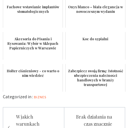
Fachowe wstawianie implantów
Onyx blanco – biała elegancja w
stomatologicznych
nowoczesnym wydaniu
Akcesoria do Pisania i
Koc do sypialni
Rysowania: Wybór w Sklepach
Papierniczych w Warszawie
Holter ciśnieniowy - co warto o
Zabezpiecz swoją firmę: Istotność
nim wiedzieć
ubezpieczenia należności
handlowych w branży
transportowej
Categorized in :
BIZNES
Nawigacja
W jakich
Brak działania na
wpisu
warunkach
czas znacznie