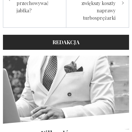
przechowywać
zwiększy koszty
jabłka?
naprawy
turbosprężarki
REDAKCJA