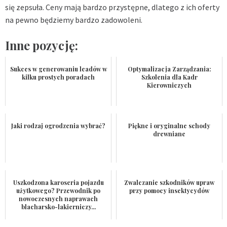
się zepsuła. Ceny mają bardzo przystępne, dlatego z ich oferty
na pewno będziemy bardzo zadowoleni.
Inne pozycję:
Sukces w generowaniu leadów w
Optymalizacja Zarządzania:
kilku prostych poradach
Szkolenia dla Kadr
Kierowniczych
Jaki rodzaj ogrodzenia wybrać?
Piękne i oryginalne schody
drewniane
Uszkodzona karoseria pojazdu
Zwalczanie szkodników upraw
użytkowego? Przewodnik po
przy pomocy insektycydów
nowoczesnych naprawach
blacharsko-lakierniczy...