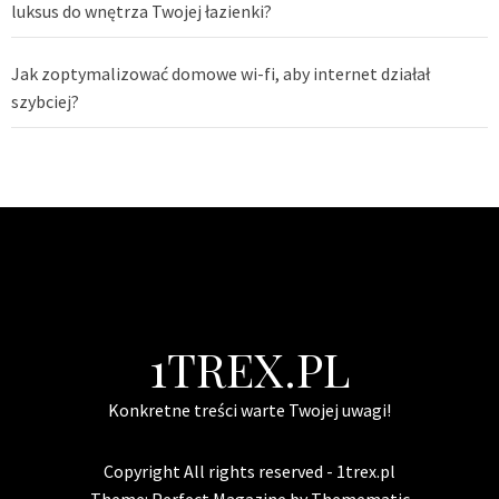
luksus do wnętrza Twojej łazienki?
Jak zoptymalizować domowe wi-fi, aby internet działał
szybciej?
1TREX.PL
Konkretne treści warte Twojej uwagi!
Copyright All rights reserved - 1trex.pl
Theme:
Perfect Magazine
by
Themematic