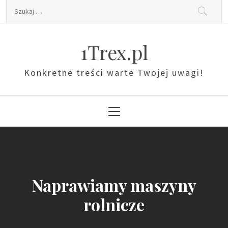
Skip
Szukaj:
to
content
1Trex.pl
Konkretne treści warte Twojej uwagi!
Primary
Menu
Naprawiamy maszyny
rolnicze