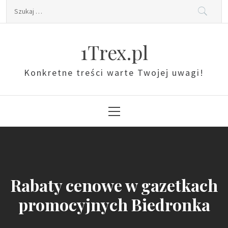
Skip
Szukaj:
to
content
1Trex.pl
Konkretne treści warte Twojej uwagi!
Primary
Menu
Rabaty cenowe w gazetkach
promocyjnych Biedronka