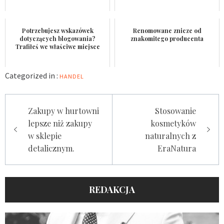
Potrzebujesz wskazówek
Renomowane znicze od
dotyczących blogowania?
znakomitego producenta
Trafiłeś we właściwe miejsce
Categorized in :
HANDEL
Nawigacja
Zakupy w hurtowni
Stosowanie
wpisu
lepsze niż zakupy
kosmetyków
w sklepie
naturalnych z
detalicznym.
EraNatura
REDAKCJA