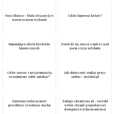
Onyx blanco – biała elegancja w
Gdzie kupować kwiaty?
nowoczesnym wydaniu
Imponująca oferta kredytów
Dowiedz się więcej o opiece nad
hipotecznych
psem z tego artykułu
Gdzie zawsze z przyjemnością
Jak skutecznie szukać pracy
wynajmiemy sobie autokar?
online - myjobsi.pl
Założona izolacja może
Zakupy chemiczne.pl - szeroki
przedłużyć żywotność dachu
wybór chemii gospodarczej
dostępnej w jednym miejscu