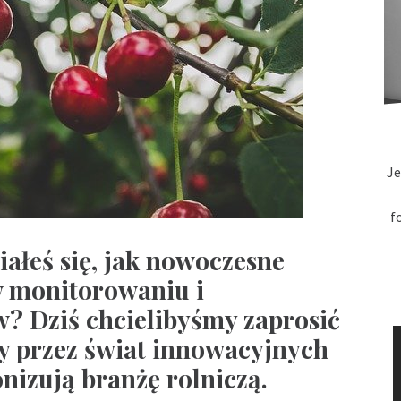
Je
f
ałeś się, jak nowoczesne
 monitorowaniu i
? Dziś chcielibyśmy zaprosić
ży przez świat innowacyjnych
nizują branżę rolniczą.