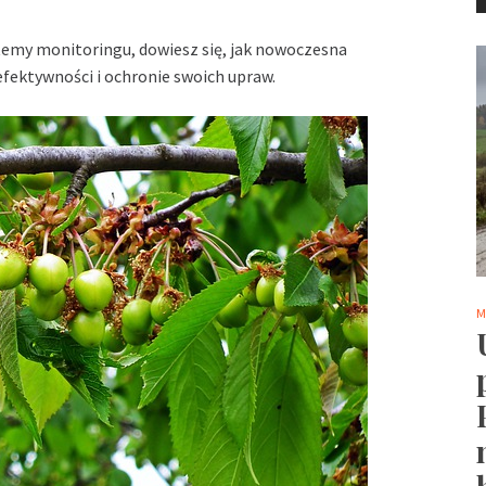
my monitoringu, dowiesz się, jak nowoczesna
ektywności i ochronie swoich upraw.
M