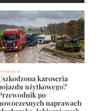
OTORYZACJA
Uszkodzona karoseria
pojazdu użytkowego?
Przewodnik po
nowoczesnych naprawach