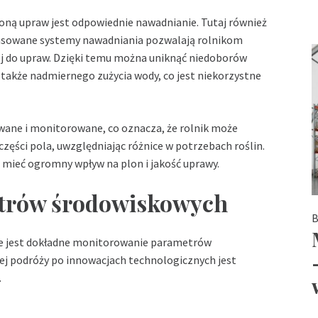
ną upraw jest odpowiednie nawadnianie. Tutaj również
nsowane systemy nawadniania pozwalają rolnikom
j do upraw. Dzięki temu można uniknąć niedoborów
 także nadmiernego zużycia wody, co jest niekorzystne
ane i monitorowane, co oznacza, że rolnik może
zęści pola, uwzględniając różnice w potrzebach roślin.
mieć ogromny wpływ na plon i jakość uprawy.
trów środowiskowych
B
ne jest dokładne monitorowanie parametrów
j podróży po innowacjach technologicznych jest
.