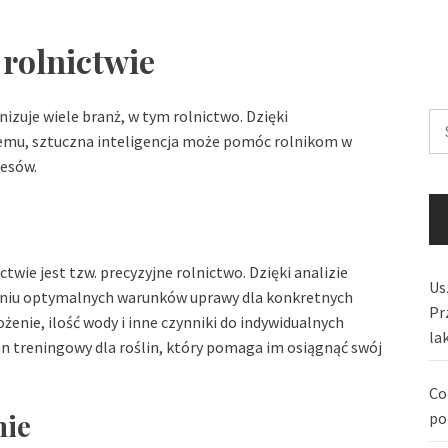
 rolnictwie
nizuje wiele branż, w tym rolnictwo. Dzięki
Sz
u, sztuczna inteligencja może pomóc rolnikom w
cesów.
twie jest tzw. precyzyjne rolnictwo. Dzięki analizie
Us
eniu optymalnych warunków uprawy dla konkretnych
Pr
enie, ilość wody i inne czynniki do indywidualnych
la
an treningowy dla roślin, który pomaga im osiągnąć swój
Co
nie
po