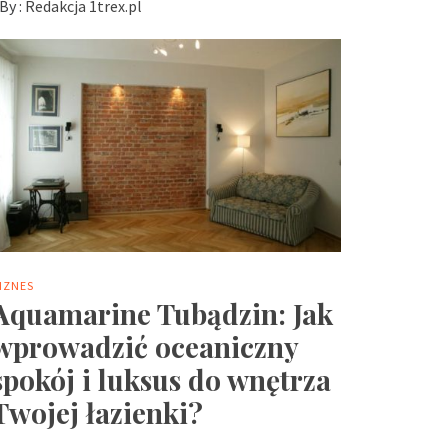
By :
Redakcja 1trex.pl
IZNES
Aquamarine Tubądzin: Jak
wprowadzić oceaniczny
spokój i luksus do wnętrza
Twojej łazienki?