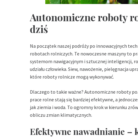
Autonomiczne roboty rol
dziś
Na początek naszej podróży po innowacyjnych te
robotach rolniczych. Te nowoczesne maszyny to pr
systemom nawigacyjnym i sztucznej inteligencji, r
udziału człowieka. Siew, nawożenie, pielęgnacja upr
które roboty rolnicze mogą wykonywać.
Dlaczego to takie ważne? Autonomiczne roboty pozw
prace rolne stają się bardziej efektywne, a jednoc
jak ziemia i woda. To ogromny krok w kierunku zró
obliczu zmian klimatycznych.
Efektywne nawadnianie – k