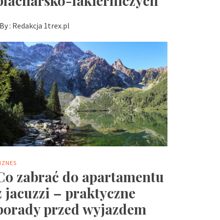
blacharsko-lakierniczych
By :
Redakcja 1trex.pl
IZNES
Co zabrać do apartamentu
z jacuzzi – praktyczne
porady przed wyjazdem