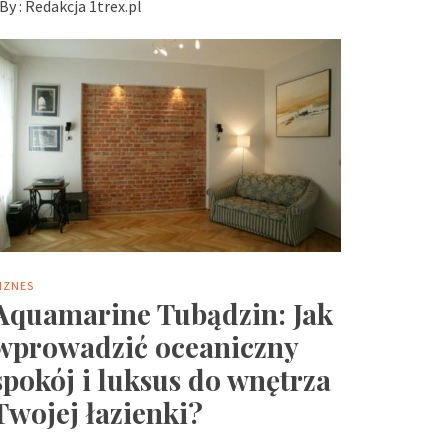
By :
Redakcja 1trex.pl
IZNES
Aquamarine Tubądzin: Jak
wprowadzić oceaniczny
spokój i luksus do wnętrza
Twojej łazienki?