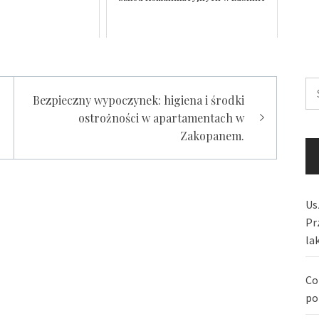
Sz
Bezpieczny wypoczynek: higiena i środki
ostrożności w apartamentach w
Zakopanem.
Us
Pr
la
Co
po