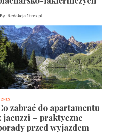
blacharsko-lakierniczych
By :
Redakcja 1trex.pl
IZNES
Co zabrać do apartamentu
z jacuzzi – praktyczne
porady przed wyjazdem