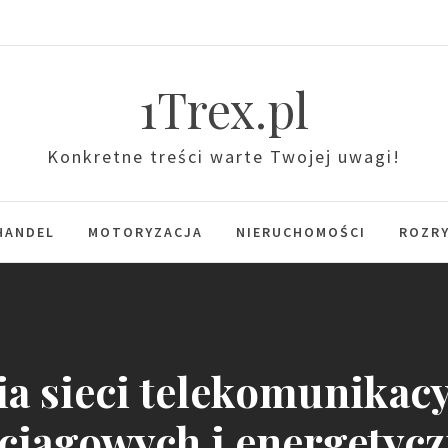
1Trex.pl
Konkretne treści warte Twojej uwagi!
HANDEL
MOTORYZACJA
NIERUCHOMOŚCI
ROZR
nia sieci telekomunika
iągowych i energetyc