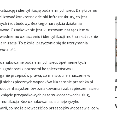
izację i identyfikację podziemnych sieci. Dzięki temu
lizować konkretne odcinki infrastruktury, co jest
ch i rozbudowy. Bez tego narzędzia działania
ektywne. Oznakowanie jest kluczowym narzędziem w
wiedniemu oznaczeniu i identyfikacji można skutecznie
nizację. To z kolei przyczynia się do utrzymania
żywotność.
e oznakowanie podziemnych sieci. Spełnienie tych
ie zgodności z normami bezpieczeństwa i
anie przepisów prawa, co ma istotne znaczenie w
B
cji niebezpiecznych wypadków. Na stronie
ptsrabka.pl
oducenta systemów oznakowania i zabezpieczenia sieci
knięcie przypadkowych przerw w dostawach usług,
komunikacja. Bez oznakowania, istnieje ryzyko
warii, co może prowadzić do przestojów w dostawie, co w