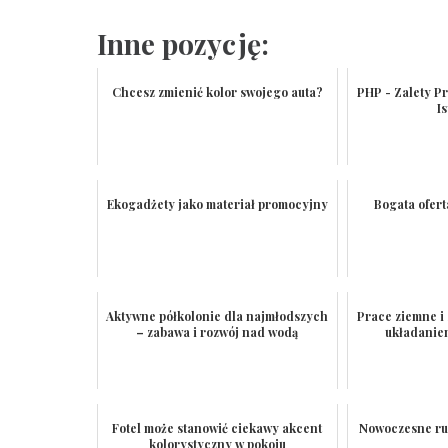
Inne pozycję:
Chcesz zmienić kolor swojego auta?
PHP - Zalety 
I
Ekogadżety jako materiał promocyjny
Bogata ofer
Aktywne półkolonie dla najmłodszych
Prace ziemne i
– zabawa i rozwój nad wodą
układanie
Fotel może stanowić ciekawy akcent
Nowoczesne ru
kolorystyczny w pokoju