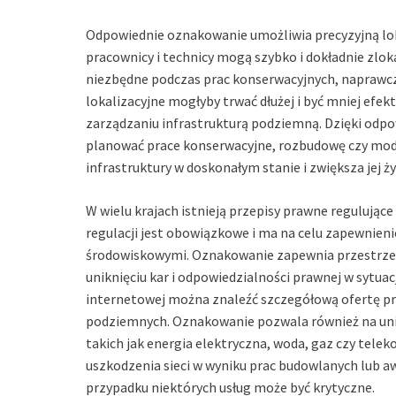
Odpowiednie oznakowanie umożliwia precyzyjną lokal
pracownicy i technicy mogą szybko i dokładnie zloka
niezbędne podczas prac konserwacyjnych, naprawczy
lokalizacyjne mogłyby trwać dłużej i być mniej ef
zarządzaniu infrastrukturą podziemną. Dzięki odpo
planować prace konserwacyjne, rozbudowę czy moder
infrastruktury w doskonałym stanie i zwiększa jej 
W wielu krajach istnieją przepisy prawne regulując
regulacji jest obowiązkowe i ma na celu zapewnien
środowiskowymi. Oznakowanie zapewnia przestrzeg
uniknięciu kar i odpowiedzialności prawnej w sytua
internetowej można znaleźć szczegółową ofertę pr
podziemnych. Oznakowanie pozwala również na uni
takich jak energia elektryczna, woda, gaz czy tele
uszkodzenia sieci w wyniku prac budowlanych lub a
przypadku niektórych usług może być krytyczne.