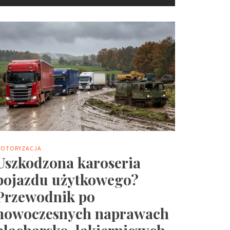
OTORYZACJA
Uszkodzona karoseria
pojazdu użytkowego?
Przewodnik po
nowoczesnych naprawach