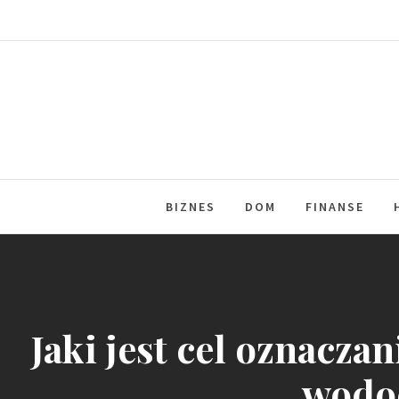
Skip
to
content
BIZNES
DOM
FINANSE
Jaki jest cel oznacza
wodoc