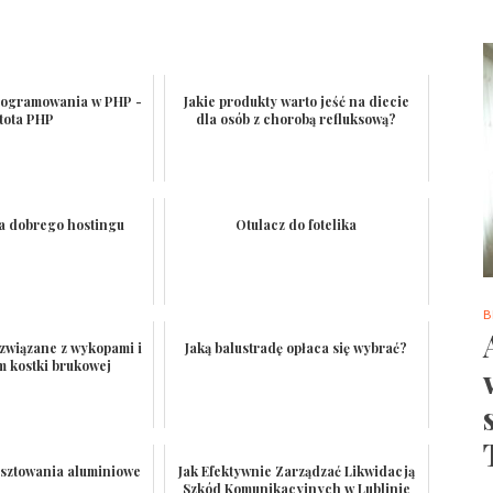
Programowania w PHP -
Jakie produkty warto jeść na diecie
stota PHP
dla osób z chorobą refluksową?
ta dobrego hostingu
Otulacz do fotelika
B
 związane z wykopami i
Jaką balustradę opłaca się wybrać?
m kostki brukowej
sztowania aluminiowe
Jak Efektywnie Zarządzać Likwidacją
Szkód Komunikacyjnych w Lublinie