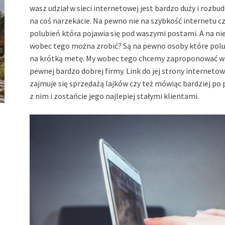
wasz udział w sieci internetowej jest bardzo duży i roz
na coś narzekacie. Na pewno nie na szybkość internetu c
polubień która pojawia się pod waszymi postami. A na ni
wobec tego można zrobić? Są na pewno osoby które polub
na krótką metę. My wobec tego chcemy zaproponować wam 
pewnej bardzo dobrej firmy. Link do jej strony interne
zajmuje się sprzedażą lajków czy też mówiąc bardziej po 
z nim i zostańcie jego najlepiej stałymi klientami.