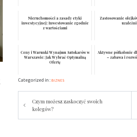
Nieruchomości a zasady etyki
Zastosowanie olejków
inwestycyjnej: Inwestowanie zgodnie
uzależn
z wartościami
Ceny i Warunki Wynajmu Autokarów w
Aktywne półkolonie d
Warszawie: Jak Wybrać Optymalną
– zabawa i rozw
Ofertę
k
Categorized in :
BIZNES
Nawigacja
Czym możesz zaskoczyć swoich
wpisu
kolegów?