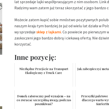
lat sprzedaje lajki współpracującym z nim osobom. Link 
Radzimy wam zatem już teraz skorzystać z jego bardzo ci
Możecie zatem kupić sobie mnóstwo pozytywnych polubie
naszym kraju tym bardziej że już od wielu lat działa w
wy sprzedaje
sklep z lajkami
. Co powiecie po pierwszym w
zaskoczeni jego bardzo dobrą i ciekawą ofertą. Nie dziwim
korzystać.
Inne pozycję:
Niezbędne Przejście na Transport
Jak zabezpieczyć meta
Ekologiczny z Truck Care
Domek całoroczny pod wynajem – na
Przesyłki paletowe 
co zwracać szczególną uwagę podczas
dlaczego warto wys
poszukiwań?
KurierH