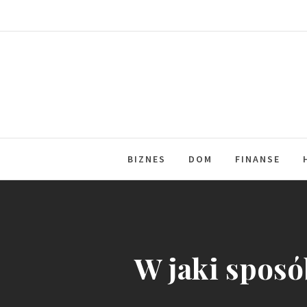
Skip
to
content
BIZNES
DOM
FINANSE
W jaki sposó