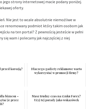
do jego strony internetowej macie podany poniżej.
ekawej oferty.
ń. Nie jest to wcale absolutnie niemożliwe w
 Polsce renomowany podmiot który takim osobom jak
ejściu na ten portal? Z pewnością jesteście w pełni
y się wam i polecamy jak najczęściej z niej
l przed korozją?
Dlaczego gadżety reklamowe warto
wykorzystać w promocji firmy?
dla biznesu –
Masz trudny czas na rynku Forex?
yłać je przez
Użyj tej porady jako wskazówek
ub?