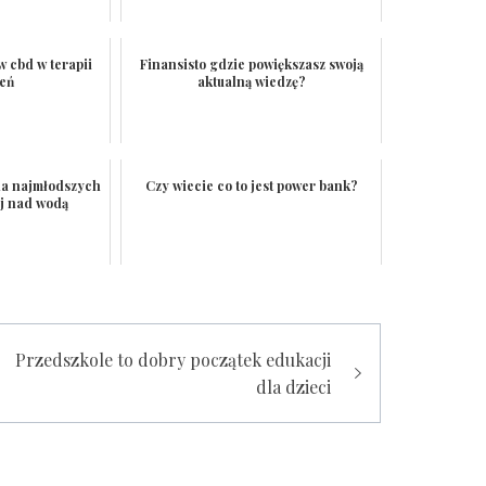
 cbd w terapii
Finansisto gdzie powiększasz swoją
ień
aktualną wiedzę?
la najmłodszych
Czy wiecie co to jest power bank?
ój nad wodą
Przedszkole to dobry początek edukacji
dla dzieci