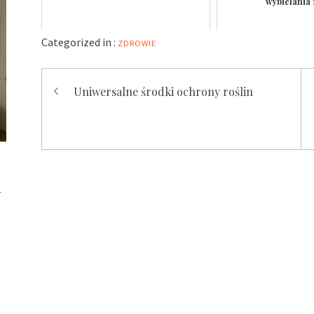
wybielania
Categorized in :
ZDROWIE
Nawigacja
Uniwersalne środki ochrony roślin
wpisu
k