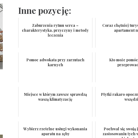
Inne pozycję:
Zaburzenia rytmu serca –
Coraz chętniej tury
charakterystyka, przyczyny i metody
apartament n
leczenia
Pomoc adwokata przy zarzutach
Kto może pomóc
karnych
przeprowa
Miejsce w którym zawsze sprawdzą
Płytki rakaro opocz
waszą klimatyzację
wszędz
Wybierz rzetelne usługi wykonania
Pochwal się swoją j
aparatu na zęby
zastosowaniu tych