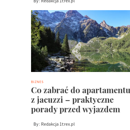
By :
Redakcja 1trex.pl
BIZNES
Co zabrać do apartament
z jacuzzi – praktyczne
porady przed wyjazdem
By :
Redakcja 1trex.pl