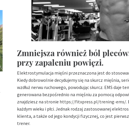
Zmniejsza również ból pleców
przy zapaleniu powięzi.
Elektrostymulacja mięśni przeznaczona jest do stosowania
Kiedy dobrowolnie decydujemy się na skurcz mięśnia, se
u
wzdłuż nerwu ruchowego, powodując skurcz. EMS daje ten 
generowana bezpośrednio na mięśniu za pomocą odpowied
znajdziesz na stronie
https://fitxpress.pl/trening-ems/
.
każdym wieku i płci. Jednak rodzaj zastosowanej elektros
klienta, a także od jego kondycji fizycznej, co jest pierw
trener.