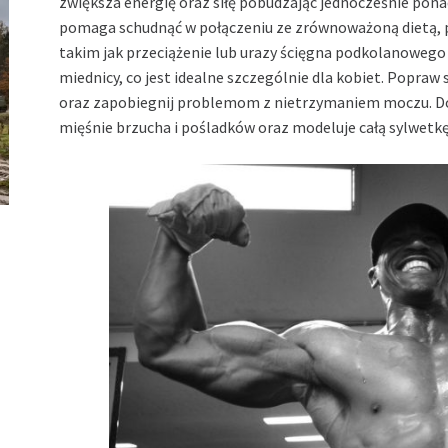
zwiększa energię oraz siłę pobudzając jednocześnie pona
pomaga schudnąć w połączeniu ze zrównoważoną dietą, 
takim jak przeciążenie lub urazy ścięgna podkolanoweg
miednicy, co jest idealne szczególnie dla kobiet. Popraw
oraz zapobiegnij problemom z nietrzymaniem moczu. Do
mięśnie brzucha i pośladków oraz modeluje całą sylwetkę