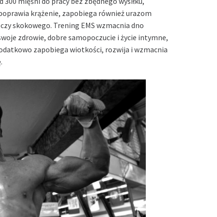
d 300 mięśni do pracy bez zbędnego wysiłku,
poprawia krążenie, zapobiega również urazom
o czy skokowego. Trening EMS wzmacnia dno
 swoje zdrowie, dobre samopoczucie i życie intymne,
datkowo zapobiega wiotkości, rozwija i wzmacnia
.