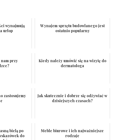
ści wynajmują
Wynajem sprzętu budowlanego jest
a urlop
ostatnio popularny
 nam przy
Kiedy należy umówić się na wizytę do
dzce?
dermatologa
no zastosujemy
Jak skutecznie i dobrze się odżywiać w
ie
dzisiejszych czasach?
asną bielą po
Meble biurowe i ich najważniejsze
 wskazówek do
rodzaje