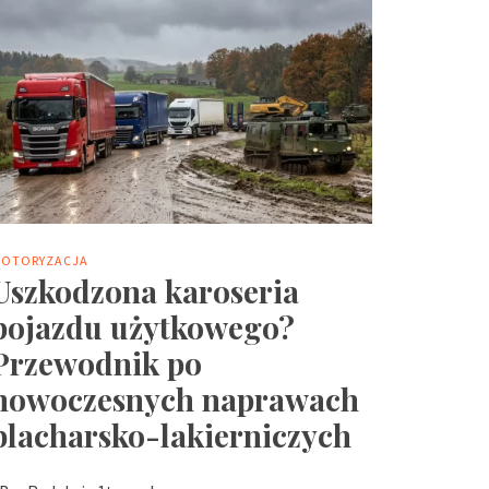
OTORYZACJA
Uszkodzona karoseria
pojazdu użytkowego?
Przewodnik po
nowoczesnych naprawach
blacharsko-lakierniczych