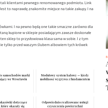
ostali klientami pewnego renomowanego podmiotu. Link
Jest to naprawdę znakomite miejsce na takie zakupy. I na
rówkami. I na pewno będą one takie smaczne zarówno dla
staną kupione w sklepie posiadającym zawsze doskonałe
 ten sklep to przysłowiowa klasa sama w sobie. I z tym
ie tylko przed waszym ślubem albowiem tych krówek
B
is samochodów marki
Modułowy system halowy — kiedy
ający we Wrocławiu
mobilność wygrywa z fundamentem
skazówki dotyczące
Odpowiednio realizowane usługi
 które okazały się
czyszczenia powierzchni