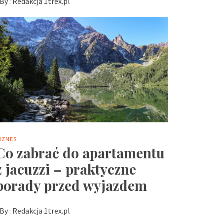
By :
Redakcja 1trex.pl
IZNES
Co zabrać do apartamentu
z jacuzzi – praktyczne
porady przed wyjazdem
By :
Redakcja 1trex.pl