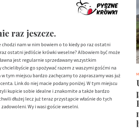
ie raz jeszcze.
 chodzi nam w nim bowiem o to kiedy po raz ostatni
po raz ostatni jedliście krówki weselne? Albowiem być może
d dawna jest regularnie sprzedawany wszystkim
 chcielibyście go spożywać razem z waszymi gośćmi na
M
na w tym miejscu bardzo zachęcamy to zapraszamy was już
centa. Link do niej macie podany poniżej. W tym miejscu
czyli kupicie sobie idealne i znakomite a także bardzo
wili dłużej lecz już teraz przystąpcie właśnie do tych
zadowoleni. Wy i wasi goście weselni.