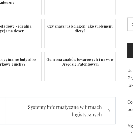
kuteczne
Sz
koladowe - idealna
Czy znasz już kolagen jako suplement
ycja na deser
diety?
oryginalne buty albo
Ochrona znaków towarowych i nazw w
rkowe ciuchy?
Urzędzie Patentowym
Us
Pr
la
Co
Systemy informatyczne w firmach
po
logistycznych
Mo