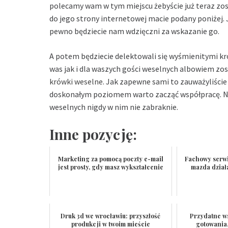
polecamy wam w tym miejscu żebyście już teraz z
do jego strony internetowej macie podany poniżej. 
pewno będziecie nam wdzięczni za wskazanie go.
A potem będziecie delektowali się wyśmienitymi k
was jak i dla waszych gości weselnych albowiem zo
krówki weselne
. Jak zapewne sami to zauważyliście
doskonałym poziomem warto zacząć współpracę. N
weselnych nigdy w nim nie zabraknie.
Inne pozycję:
Marketing za pomocą poczty e-mail
Fachowy serw
jest prosty, gdy masz wykształcenie
mazda dział
Druk 3d we wrocławiu: przyszłość
Przydatne w
produkcji w twoim mieście
gotowania,