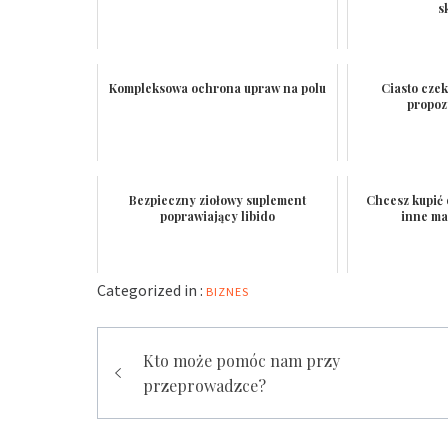
s
Kompleksowa ochrona upraw na polu
Ciasto cze
propoz
Bezpieczny ziołowy suplement
Chcesz kupić 
poprawiający libido
inne ma
Categorized in :
BIZNES
Nawigacja
Kto może pomóc nam przy
wpisu
przeprowadzce?