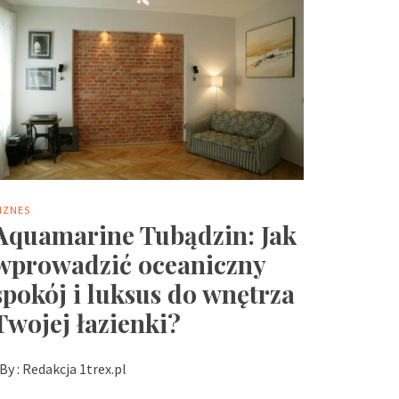
IZNES
Aquamarine Tubądzin: Jak
wprowadzić oceaniczny
spokój i luksus do wnętrza
Twojej łazienki?
By :
Redakcja 1trex.pl