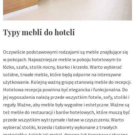
Typy mebli do hoteli
Oczywiście podstawowymi rodzajami są meble znajdujące się
w pokojach. Najważniejsze meble w pokoju hotelowym to
łóżko, szafa, stolik nocny, biurko i krzesło. Warto wybierać
solidne, trwałe meble, które będą odporne na intensywne
użytkowanie. Kolejną ważną grupę stanowią meble do recepcji.
Hotelowa recepcja powinna być elegancka i funkcjonalna. Do
jej wyposażenia należą przede wszystkim fotele, sofy, stoliki i
regały. Ważne, aby meble były wygodne i estetyczne. Ważne są
też meble do restauracji i barów hotelowych, które muszą być
przede wszystkim wytrzymałe i łatwe w czyszczeniu. Warto
wybierać stoliki, krzesła i taborety wykonane z trwałych
materiałów, takich jak metal, drewno lub tworzywa sztuczne.