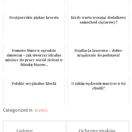
Designerskie piękne krzesła
Kiedy warto wynająć dodatkowy
samochód ciężarowy?
Domowe biuro w ogrodzie
Depilacja laserowa – dobre
zimowym – jak stworzyć idealne
urządzenie do podstawa!
miejsce do pracy wśród zieleni w
Mińsku Mazow...
Polskie oryginalne klocki
O jakim wędzeniu marzysz w tej
chwili?
Categorized in :
BIZNES
Nawigacja
Gotowe
Ochrona znaków