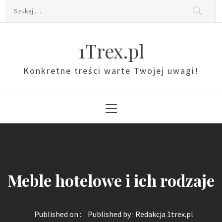
Skip
Szukaj:
to
content
1Trex.pl
Konkretne treści warte Twojej uwagi!
Primary
Menu
Meble hotelowe i ich rodzaje
Published on :
Published by :
Redakcja 1trex.pl