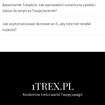
Aquamarine Tubądzin: Jak wprowadzić oceaniczny spokój i
luksus do wnętrza Twojej łazienki?
Jak zoptymalizować domowe wi-fi, aby internet działał
szybciej?
1TREX.PL
Konkretne treści warte Twojej uwagi!