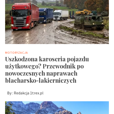
MOTORYZACJA
Uszkodzona karoseria pojazdu
użytkowego? Przewodnik po
nowoczesnych naprawach
blacharsko-lakierniczych
By :
Redakcja 1trex.pl