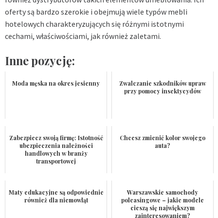
oferty są bardzo szerokie i obejmują wiele typów mebli
hotelowych charakteryzujących się różnymi istotnymi
cechami, właściwościami, jak również zaletami.
Inne pozycję:
Moda męska na okres jesienny
Zwalczanie szkodników upraw
przy pomocy insektycydów
Zabezpiecz swoją firmę: Istotność
Chcesz zmienić kolor swojego
ubezpieczenia należności
auta?
handlowych w branży
transportowej
Maty edukacyjne są odpowiednie
Warszawskie samochody
również dla niemowląt
poleasingowe – jakie modele
cieszą się największym
zainteresowaniem?