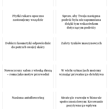
Płytki rakaro opoczno
Spraw, aby Twoja następna
zastosujemy wszędzie
podróż była niezapomniana
dzięki tym wskazówkom
dotyczącym podróży
Dobierz kosmetyki odpowiednie
Zalety tynków maszynowych
do potrzeb swojej skóry
Nowoczesny salon z włoską duszą
W wielu sytuacjach możemy
– roma jako motyw przewodni
wynająć prywatnego detektywa
Nasiona autoflowering
Strategie rozwoju w biznesie
społecznościowym: Kreowanie
pozytywnego wpływu