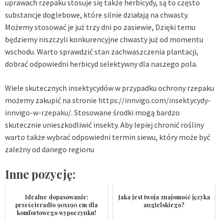
uprawach rzepaku stosuje się także herbicydy, są to często
substancje doglebowe, które silnie działają na chwasty.
Możemy stosować je już trzy dni po zasiewie, Dzięki temu
będziemy niszczyli konkurencyjne chwasty już od momentu
wschodu. Warto sprawdzić stan zachwaszczenia plantacji,
dobrać odpowiedni herbicyd selektywny dla naszego pola.
Wiele skutecznych insektycydów w przypadku ochrony rzepaku
możemy zakupić na stronie
https://innvigo.com/insektycydy-
innvigo-w-rzepaku/
. Stosowane środki mogą bardzo
skutecznie unieszkodliwić insekty. Aby lepiej chronić rośliny
warto także wybrać odpowiedni termin siewu, który może być
zależny od danego regionu
Inne pozycję:
Idealne dopasowanie:
Jaka jest twoja znajomość języka
prześcieradło 90x190 cm dla
angielskiego?
komfortowego wypoczynku!