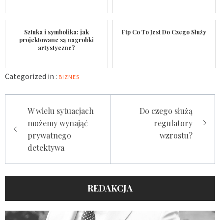
Sztuka i symbolika: jak
Ftp Co To Jest Do Czego Służy
projektowane są nagrobki
artystyczne?
Categorized in :
BIZNES
Nawigacja
W wielu sytuacjach
Do czego służą
wpisu
możemy wynająć
regulatory
prywatnego
wzrostu?
detektywa
REDAKCJA