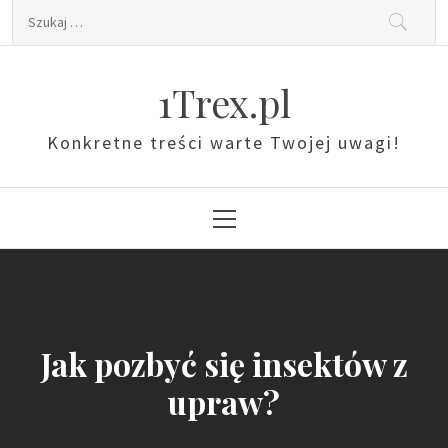
Skip
Szukaj:
to
content
1Trex.pl
Konkretne treści warte Twojej uwagi!
Primary
Menu
Jak pozbyć się insektów z
upraw?