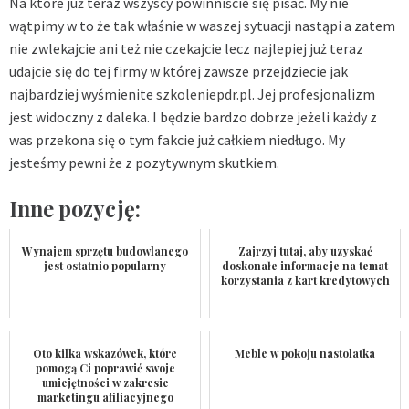
Na które już teraz wszyscy powinniście się pisać. My nie
wątpimy w to że tak właśnie w waszej sytuacji nastąpi a zatem
nie zwlekajcie ani też nie czekajcie lecz najlepiej już teraz
udajcie się do tej firmy w której zawsze przejdziecie jak
najbardziej wyśmienite
szkoleniepdr.pl
. Jej profesjonalizm
jest widoczny z daleka. I będzie bardzo dobrze jeżeli każdy z
was przekona się o tym fakcie już całkiem niedługo. My
jesteśmy pewni że z pozytywnym skutkiem.
Inne pozycję:
Wynajem sprzętu budowlanego
Zajrzyj tutaj, aby uzyskać
jest ostatnio popularny
doskonałe informacje na temat
korzystania z kart kredytowych
Oto kilka wskazówek, które
Meble w pokoju nastolatka
pomogą Ci poprawić swoje
umiejętności w zakresie
marketingu afiliacyjnego