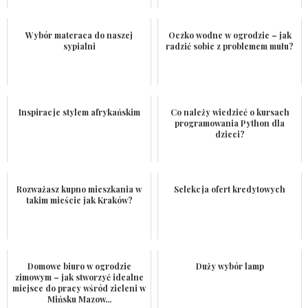
Wybór materaca do naszej
Oczko wodne w ogrodzie – jak
sypialni
radzić sobie z problemem mułu?
Inspiracje stylem afrykańskim
Co należy wiedzieć o kursach
programowania Python dla
dzieci?
Rozważasz kupno mieszkania w
Selekcja ofert kredytowych
takim mieście jak Kraków?
Domowe biuro w ogrodzie
Duży wybór lamp
zimowym – jak stworzyć idealne
miejsce do pracy wśród zieleni w
Mińsku Mazow...